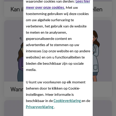
waaronder cookies van derden:
Lees hier
Kan ik zelf koemelkallergie vaststellen
meer over onze cookies.
Met uw
toestemming gebruiken wij deze cookies
om uw algehele surfervaring te
verbeteren, het gebruik van de website
te meten en te analyseren,
gepersonaliseerde content en
advertenties af te stemmen op uw
interesses (op onze website en op andere
websites) en om u functionaliteiten te
bieden die beschikbaar zijn op sociale
media.
U kunt uw voorkeuren op elk moment
Wanneer stap ik naar de arts
beheren door te klikken op Cookie-
instellingen. Meer informatie is
beschikbaar in de
Cookieverklaring
en de
Privacyverklaring
.