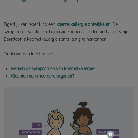
Reacties van de huid
Eigenlijk kan ieder kind een
koemelkallergie ontwikkelen
. De
Reacties van maag en darmen
symptomen van koemelkallergie kunnen bij ieder kind anders zijn.
Daardoor is koemelkallergie soms lastig te herkennen.
Reacties van de luchtwegen
Onderwerpen in dit artikel:
Herken de symptomen van koemelkallergie
Klachten aan meerdere organen?