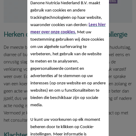
Danone Nutricia Nederland B.V. maakt
gebruik van cookies en andere
trackingtechnologieën op haar website,
waaronder cookies van derden:
Lees hier
Herken de symptomen van koemelkallergie
meer over onze cookies.
Met uw
toestemming gebruiken wij deze cookies
De meeste baby’s huilen regelmatig of hebben wel eens huiduitslag,
om uw algehele surfervaring te
diarree of buikkrampjes. Ook spugen de meeste baby’s wel eens en
verbeteren, het gebruik van de website
onrustig slapen doen ze allemaal zo af en toe. Meestal is de
te meten en te analyseren,
verklaring voor deze klachten onschuldig en gaan ze vaak vanzelf
gepersonaliseerde content en
weer over. Echter, bij ongeveer 1 tot 5% van de baby’s is er sprake
advertenties af te stemmen op uw
van een koemelkallergie en blijven de klachten aanhouden zolang er
interesses (op onze website en op andere
geen actie wordt ondernomen. Niemand kent jouw kindje beter dan
websites) en om u functionaliteiten te
jijzelf, dus vertrouw op je ouderlijk instinct bij de beslissing of nadere
bieden die beschikbaar zijn op sociale
actie nodig is.
media.
Vermoed je koemelkallergie bij je baby? Neem dan contact op met
het consultatiebureau of de (huis)arts.
U kunt uw voorkeuren op elk moment
beheren door te klikken op Cookie-
Klachten aan meerdere organen?
instellingen. Meer informatie is