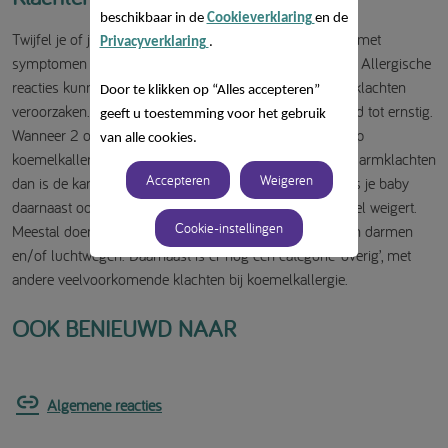
beschikbaar in de
Cookieverklaring
en de
Twijfel je of jouw kleintje koemelkallergie heeft? De lijst met
Privacyverklaring
.
symptomen op de andere pagina's kan je hierbij helpen. Allergische
reacties kunnen in verschillende delen van het lichaam klachten
Door te klikken op “Alles accepteren”
veroorzaken. Deze symptomen kunnen variëren van mild tot ernstig.
geeft u toestemming voor het gebruik
Wanneer 2 of meer organen betrokken zijn, is de kans op
van alle cookies.
koemelkallergie groter. Dus heeft je baby alleen maag-darmklachten
Accepteren
Weigeren
dan is de kans dat het een allergie is, veel kleiner dan als je baby
daarnaast ook een piepende ademhaling heeft of voedsel weigert.
Cookie-instellingen
Meestal doen de symptomen zich voor bij huid, maag en darmen
en/of luchtwegen. Daarnaast is er nog een categorie ‘overig’, met
andere veelvoorkomende klachten bij koemelkallergie.
OOK BENIEUWD NAAR
Algemene reacties